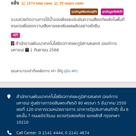
แล้ง
1674 total views
39 recent views
ชุดข้อมูลพืชเศรษฐกิจ
ชุดข้อมูลภัยพิบัติ
ระบบช่วยติดตามการใช้น้ำของพืชและประเมินความเสี่ยงภัยแล้งในพื้นที่
เกษตรเพื่อลดความเสียหายและเพิ่มผลผลิตอย่างยั่งยืน
API
สำนักงานพัฒนาเทคโนโลยีอวกาศและภูมิสารสนเทศ (องค์การ
มหาชน)
1 กันยายน 2568
คุณสามารถเข้าถึงคลังทาง
API
(ให้ดู
คู่มือ API
).
สำนักงานพัฒนาเทคโนโลยีอวกาศและภูมิสารสนเทศ (องค์การ
มหาชน) ศูนย์ราชการเฉลิมพระเกียรติ 80 พรรษา 5 ธันวาคม 2550
เลขที่ 120 อาคารรวมหน่วยราชการ (อาคารรัฐประศาสนภักดี) ชั้น 6
และชั้น 7 ถนนแจ้งวัฒนะ แขวงทุ่งสองห้อง เขตหลักสี่ กรุงเทพฯ
10210
Call Center: 0 2141 4444, 0 2141 4674