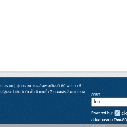
รมหาชน) ศูนย์ราชการเฉลิมพระเกียรติ 80 พรรษา 5
ฐประศาสนภักดี) ชั้น 6 และชั้น 7 ถนนแจ้งวัฒนะ แขวง
ภาษา
Powered by:
สนับสนุนระบบ Thai-GD