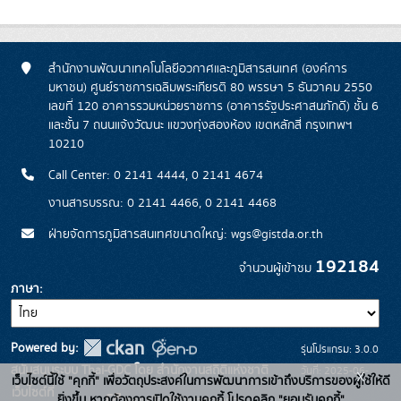
สำนักงานพัฒนาเทคโนโลยีอวกาศและภูมิสารสนเทศ (องค์การ
มหาชน) ศูนย์ราชการเฉลิมพระเกียรติ 80 พรรษา 5 ธันวาคม 2550
เลขที่ 120 อาคารรวมหน่วยราชการ (อาคารรัฐประศาสนภักดี) ชั้น 6
และชั้น 7 ถนนแจ้งวัฒนะ แขวงทุ่งสองห้อง เขตหลักสี่ กรุงเทพฯ
10210
Call Center: 0 2141 4444, 0 2141 4674
งานสารบรรณ: 0 2141 4466, 0 2141 4468
ฝ่ายจัดการภูมิสารสนเทศขนาดใหญ่: wgs@gistda.or.th
192184
จำนวนผู้เข้าชม
ภาษา
Powered by:
รุ่นโปรแกรม: 3.0.0
สนับสนุนระบบ Thai-GDC โดย สำนักงานสถิติแห่งชาติ
วันที่: 2025-06-
x
เว็บไซต์นี้ใช้ "คุกกี้" เพื่อวัตถุประสงค์ในการพัฒนาการเข้าถึงบริการของผู้ใช้ให้ดี
เว็บไซต์ที่
26
ยิ่งขึ้น หากต้องการเปิดใช้งานคุกกี้ โปรดคลิก "ยอมรับคุกกี้"