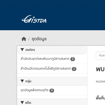
Skip to main content
ชุดข้อมูล
องค์กร
สำนักประยุกต์และพัฒนาภูมิสารสนเทศ
2
พบ 
สำนักนวัตกรรมเทคโนโลยีภูมิสารสนเทศ
1
กลุ่ม
หมวดหม
ชุดข้อมูลพืชเศรษฐกิจ
3
พื้นท
แท็ค