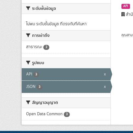
API
ระดับชั้นข้อมูล
สำนั
ไม่พบ ระดับชั้นข้อมูล ที่ตรงกับที่ค้นหา
การเข้าถึง
คุณสาม
สาธารณะ
3
รูปแบบ
API
x
3
JSON
x
3
สัญญาอนุญาต
Open Data Common
3