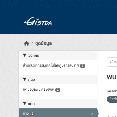
Skip to main content
ชุดข้อมูล
องค์กร
สำนักนวัตกรรมเทคโนโลยีภูมิสารสนเทศ
2
พบ 
กลุ่ม
ชุดข้อมูลพืชเศรษฐกิจ
2
หมวดหม
ข้าว
แท็ค
ข้าว
x
2