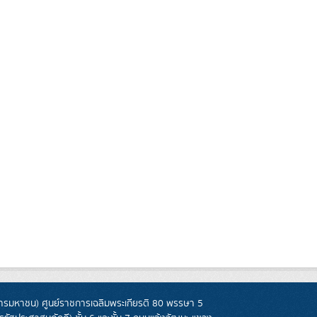
รมหาชน) ศูนย์ราชการเฉลิมพระเกียรติ 80 พรรษา 5