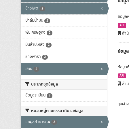
ข้อมูล
ข้าวโพด
x
2
ข้อมูลพ
ปาล์มน้ำมัน
2
API
พืชเศรษฐกิจ
2
สำนั
มันสำปะหลัง
2
ข้อมู
ยางพารา
2
ข้อมูล
อ้อย
x
2
API
สำนั
ประเภทชุดข้อมูล
ข้อมูลระเบียน
2
คุณสาม
หมวดหมู่ตามธรรมาภิบาลข้อมูล
ข้อมูลสาธารณะ
x
2