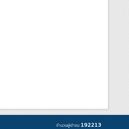
192213
จำนวนผู้เข้าชม