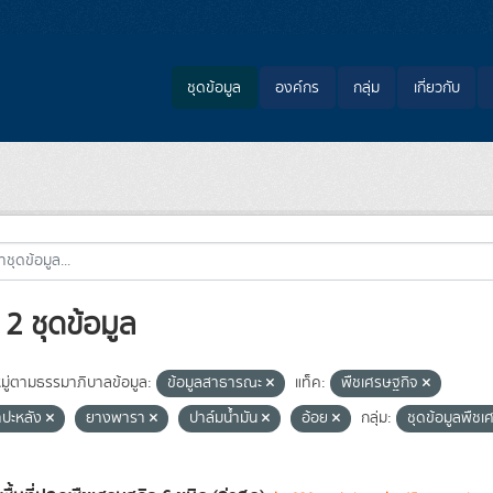
ชุดข้อมูล
องค์กร
กลุ่ม
เกี่ยวกับ
2 ชุดข้อมูล
ู่ตามธรรมาภิบาลข้อมูล:
ข้อมูลสาธารณะ
แท็ค:
พืชเศรษฐกิจ
ำปะหลัง
ยางพารา
ปาล์มน้ำมัน
อ้อย
กลุ่ม:
ชุดข้อมูลพืช