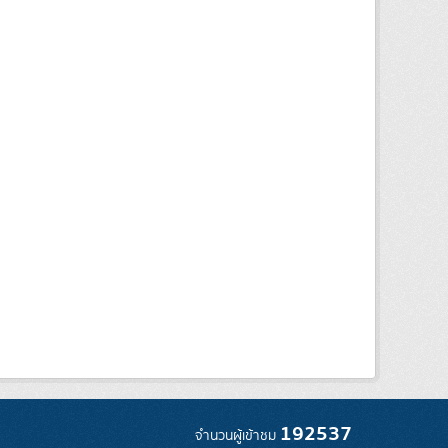
192537
จำนวนผู้เข้าชม