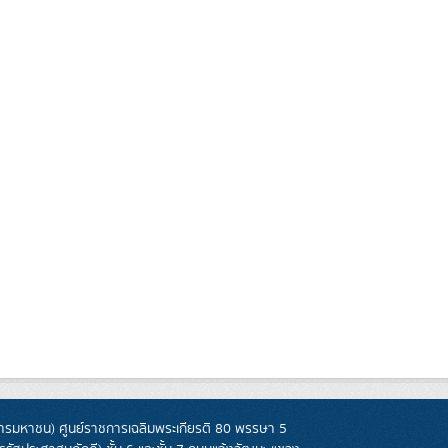
รมหาชน) ศูนย์ราชการเฉลิมพระเกียรติ 80 พรรษา 5