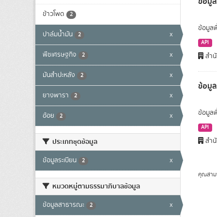
ข้อมูล
ข้าวโพด
2
ข้อมูลพ
ปาล์มน้ำมัน
x
2
API
พืชเศรษฐกิจ
x
2
สำนั
มันสำปะหลัง
x
2
ข้อมู
ยางพารา
x
2
ข้อมูล
อ้อย
x
2
API
สำนั
ประเภทชุดข้อมูล
ข้อมูลระเบียน
x
2
คุณสาม
หมวดหมู่ตามธรรมาภิบาลข้อมูล
ข้อมูลสาธารณะ
x
2