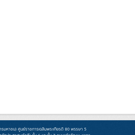
รมหาชน) ศูนย์ราชการเฉลิมพระเกียรติ 80 พรรษา 5