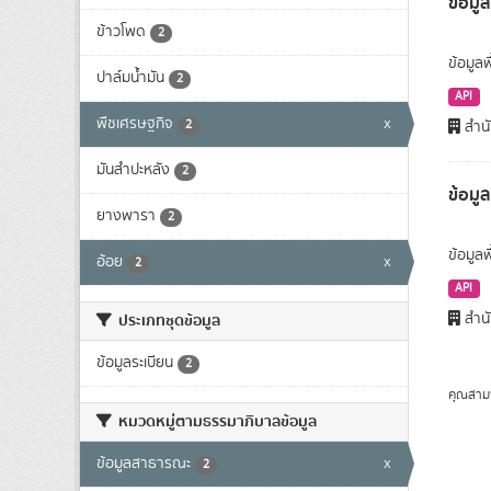
ข้อมูล
ข้าวโพด
2
ข้อมูลพ
ปาล์มน้ำมัน
2
API
พืชเศรษฐกิจ
x
2
สำนั
มันสำปะหลัง
2
ข้อมู
ยางพารา
2
ข้อมูล
อ้อย
x
2
API
สำนั
ประเภทชุดข้อมูล
ข้อมูลระเบียน
2
คุณสาม
หมวดหมู่ตามธรรมาภิบาลข้อมูล
ข้อมูลสาธารณะ
x
2