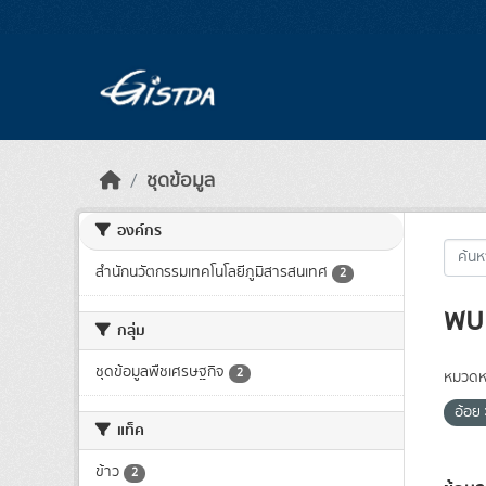
Skip to main content
ชุดข้อมูล
องค์กร
สำนักนวัตกรรมเทคโนโลยีภูมิสารสนเทศ
2
พบ 
กลุ่ม
ชุดข้อมูลพืชเศรษฐกิจ
2
หมวดหม
อ้อย
แท็ค
ข้าว
2