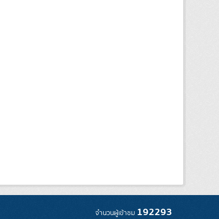
192293
จำนวนผู้เข้าชม