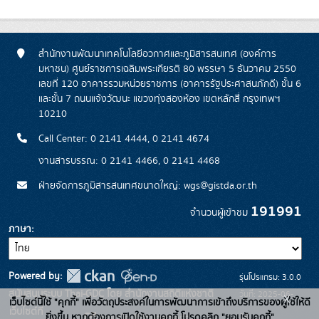
สำนักงานพัฒนาเทคโนโลยีอวกาศและภูมิสารสนเทศ (องค์การ
มหาชน) ศูนย์ราชการเฉลิมพระเกียรติ 80 พรรษา 5 ธันวาคม 2550
เลขที่ 120 อาคารรวมหน่วยราชการ (อาคารรัฐประศาสนภักดี) ชั้น 6
และชั้น 7 ถนนแจ้งวัฒนะ แขวงทุ่งสองห้อง เขตหลักสี่ กรุงเทพฯ
10210
Call Center: 0 2141 4444, 0 2141 4674
งานสารบรรณ: 0 2141 4466, 0 2141 4468
ฝ่ายจัดการภูมิสารสนเทศขนาดใหญ่: wgs@gistda.or.th
191991
จำนวนผู้เข้าชม
ภาษา
Powered by:
รุ่นโปรแกรม: 3.0.0
สนับสนุนระบบ Thai-GDC โดย สำนักงานสถิติแห่งชาติ
วันที่: 2025-06-
x
เว็บไซต์นี้ใช้ "คุกกี้" เพื่อวัตถุประสงค์ในการพัฒนาการเข้าถึงบริการของผู้ใช้ให้ดี
เว็บไซต์ที่
26
ยิ่งขึ้น หากต้องการเปิดใช้งานคุกกี้ โปรดคลิก "ยอมรับคุกกี้"