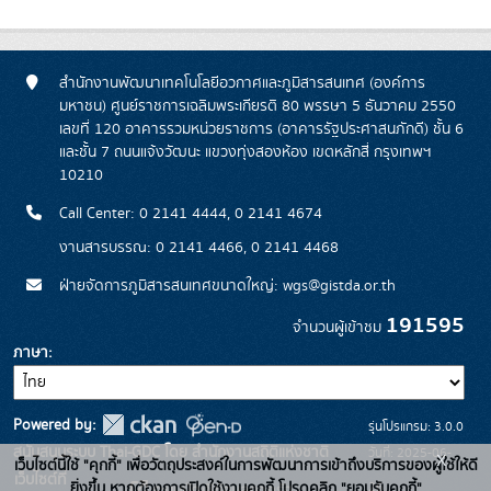
สำนักงานพัฒนาเทคโนโลยีอวกาศและภูมิสารสนเทศ (องค์การ
มหาชน) ศูนย์ราชการเฉลิมพระเกียรติ 80 พรรษา 5 ธันวาคม 2550
เลขที่ 120 อาคารรวมหน่วยราชการ (อาคารรัฐประศาสนภักดี) ชั้น 6
และชั้น 7 ถนนแจ้งวัฒนะ แขวงทุ่งสองห้อง เขตหลักสี่ กรุงเทพฯ
10210
Call Center: 0 2141 4444, 0 2141 4674
งานสารบรรณ: 0 2141 4466, 0 2141 4468
ฝ่ายจัดการภูมิสารสนเทศขนาดใหญ่: wgs@gistda.or.th
191595
จำนวนผู้เข้าชม
ภาษา
Powered by:
รุ่นโปรแกรม: 3.0.0
สนับสนุนระบบ Thai-GDC โดย สำนักงานสถิติแห่งชาติ
วันที่: 2025-06-
x
เว็บไซต์นี้ใช้ "คุกกี้" เพื่อวัตถุประสงค์ในการพัฒนาการเข้าถึงบริการของผู้ใช้ให้ดี
เว็บไซต์ที่
26
ยิ่งขึ้น หากต้องการเปิดใช้งานคุกกี้ โปรดคลิก "ยอมรับคุกกี้"