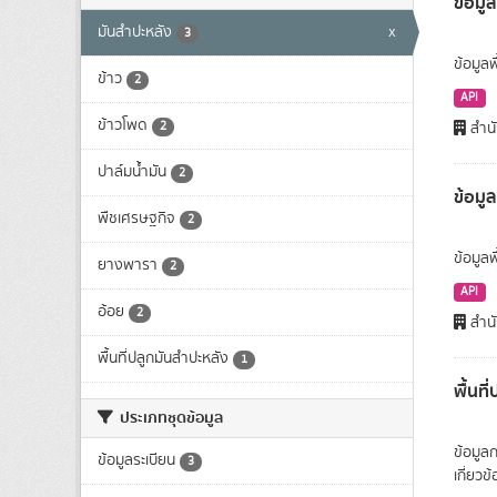
ข้อมูล
มันสำปะหลัง
x
3
ข้อมูลพ
ข้าว
2
API
ข้าวโพด
2
สำนั
ปาล์มน้ำมัน
2
ข้อมู
พืชเศรษฐกิจ
2
ข้อมูล
ยางพารา
2
API
อ้อย
2
สำนั
พื้นที่ปลูกมันสำปะหลัง
1
พื้นท
ประเภทชุดข้อมูล
ข้อมูล
ข้อมูลระเบียน
3
เกี่ยว