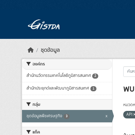
Skip to main content
ชุดข้อมูล
องค์กร
สำนักนวัตกรรมเทคโนโลยีภูมิสารสนเทศ
2
พบ 
สำนักประยุกต์และพัฒนาภูมิสารสนเทศ
1
กลุ่ม
หมวดหม
API
ชุดข้อมูลพืชเศรษฐกิจ
x
3
แท็ค