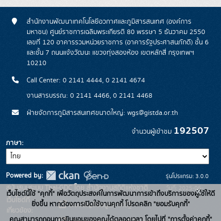
สำนักงานพัฒนาเทคโนโลยีอวกาศและภูมิสารสนเทศ (องค์การ
มหาชน) ศูนย์ราชการเฉลิมพระเกียรติ 80 พรรษา 5 ธันวาคม 2550
เลขที่ 120 อาคารรวมหน่วยราชการ (อาคารรัฐประศาสนภักดี) ชั้น 6
และชั้น 7 ถนนแจ้งวัฒนะ แขวงทุ่งสองห้อง เขตหลักสี่ กรุงเทพฯ
10210
Call Center: 0 2141 4444, 0 2141 4674
งานสารบรรณ: 0 2141 4466, 0 2141 4468
ฝ่ายจัดการภูมิสารสนเทศขนาดใหญ่: wgs@gistda.or.th
192507
จำนวนผู้เข้าชม
ภาษา
Powered by:
รุ่นโปรแกรม: 3.0.0
สนับสนุนระบบ Thai-GDC โดย สำนักงานสถิติแห่งชาติ
วันที่: 2025-06-
x
เว็บไซต์นี้ใช้ "คุกกี้" เพื่อวัตถุประสงค์ในการพัฒนาการเข้าถึงบริการของผู้ใช้ให้ดี
เว็บไซต์ที่
26
ยิ่งขึ้น หากต้องการเปิดใช้งานคุกกี้ โปรดคลิก "ยอมรับคุกกี้"
ระบบบัญชีข้อมูลภาครัฐ
เกี่ยวข้อง:
คุณสามารถถอนการยินยอมของคุณได้ตลอดเวลา โดยไปที่ "การตั้งค่าคุกกี้"