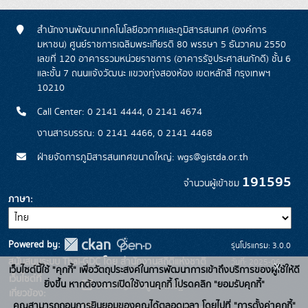
สำนักงานพัฒนาเทคโนโลยีอวกาศและภูมิสารสนเทศ (องค์การ
มหาชน) ศูนย์ราชการเฉลิมพระเกียรติ 80 พรรษา 5 ธันวาคม 2550
เลขที่ 120 อาคารรวมหน่วยราชการ (อาคารรัฐประศาสนภักดี) ชั้น 6
และชั้น 7 ถนนแจ้งวัฒนะ แขวงทุ่งสองห้อง เขตหลักสี่ กรุงเทพฯ
10210
Call Center: 0 2141 4444, 0 2141 4674
งานสารบรรณ: 0 2141 4466, 0 2141 4468
ฝ่ายจัดการภูมิสารสนเทศขนาดใหญ่: wgs@gistda.or.th
191595
จำนวนผู้เข้าชม
ภาษา
Powered by:
รุ่นโปรแกรม: 3.0.0
สนับสนุนระบบ Thai-GDC โดย สำนักงานสถิติแห่งชาติ
วันที่: 2025-06-
x
เว็บไซต์นี้ใช้ "คุกกี้" เพื่อวัตถุประสงค์ในการพัฒนาการเข้าถึงบริการของผู้ใช้ให้ดี
เว็บไซต์ที่
26
ยิ่งขึ้น หากต้องการเปิดใช้งานคุกกี้ โปรดคลิก "ยอมรับคุกกี้"
ระบบบัญชีข้อมูลภาครัฐ
เกี่ยวข้อง:
คุณสามารถถอนการยินยอมของคุณได้ตลอดเวลา โดยไปที่ "การตั้งค่าคุกกี้"