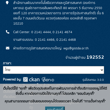
สำนักงานพัฒนาเทคโนโลยีอวกาศและภูมิสารสนเทศ (องค์การ
มหาชน) ศูนย์ราชการเฉลิมพระเกียรติ 80 พรรษา 5 ธันวาคม 2550
เลขที่ 120 อาคารรวมหน่วยราชการ (อาคารรัฐประศาสนภักดี) ชั้น 6
และชั้น 7 ถนนแจ้งวัฒนะ แขวงทุ่งสองห้อง เขตหลักสี่ กรุงเทพฯ
10210
Call Center: 0 2141 4444, 0 2141 4674
งานสารบรรณ: 0 2141 4466, 0 2141 4468
ฝ่ายจัดการภูมิสารสนเทศขนาดใหญ่: wgs@gistda.or.th
192552
จำนวนผู้เข้าชม
ภาษา
Powered by:
รุ่นโปรแกรม: 3.0.0
สนับสนุนระบบ Thai-GDC โดย สำนักงานสถิติแห่งชาติ
วันที่: 2025-06-
x
เว็บไซต์นี้ใช้ "คุกกี้" เพื่อวัตถุประสงค์ในการพัฒนาการเข้าถึงบริการของผู้ใช้ให้ดี
เว็บไซต์ที่
26
ยิ่งขึ้น หากต้องการเปิดใช้งานคุกกี้ โปรดคลิก "ยอมรับคุกกี้"
ระบบบัญชีข้อมูลภาครัฐ
เกี่ยวข้อง:
คุณสามารถถอนการยินยอมของคุณได้ตลอดเวลา โดยไปที่ "การตั้งค่าคุกกี้"
บริการนามานุกรมบัญชีข้อมูลภาค
รัฐ
ยอมรับคุกกี้