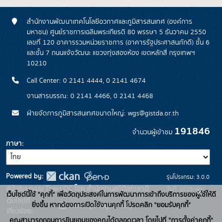
สำนักงานพัฒนาเทคโนโลยีอวกาศและภูมิสารสนเทศ (องค์การ
มหาชน) ศูนย์ราชการเฉลิมพระเกียรติ 80 พรรษา 5 ธันวาคม 2550
เลขที่ 120 อาคารรวมหน่วยราชการ (อาคารรัฐประศาสนภักดี) ชั้น 6
และชั้น 7 ถนนแจ้งวัฒนะ แขวงทุ่งสองห้อง เขตหลักสี่ กรุงเทพฯ
10210
Call Center: 0 2141 4444, 0 2141 4674
งานสารบรรณ: 0 2141 4466, 0 2141 4468
ฝ่ายจัดการภูมิสารสนเทศขนาดใหญ่: wgs@gistda.or.th
191846
จำนวนผู้เข้าชม
ภาษา
Powered by:
รุ่นโปรแกรม: 3.0.0
สนับสนุนระบบ Thai-GDC โดย สำนักงานสถิติแห่งชาติ
วันที่: 2025-06-
x
เว็บไซต์นี้ใช้ "คุกกี้" เพื่อวัตถุประสงค์ในการพัฒนาการเข้าถึงบริการของผู้ใช้ให้ดี
เว็บไซต์ที่
26
ยิ่งขึ้น หากต้องการเปิดใช้งานคุกกี้ โปรดคลิก "ยอมรับคุกกี้"
ระบบบัญชีข้อมูลภาครัฐ
เกี่ยวข้อง:
คุณสามารถถอนการยินยอมของคุณได้ตลอดเวลา โดยไปที่ "การตั้งค่าคุกกี้"