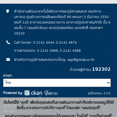
สำนักงานพัฒนาเทคโนโลยีอวกาศและภูมิสารสนเทศ (องค์การ
มหาชน) ศูนย์ราชการเฉลิมพระเกียรติ 80 พรรษา 5 ธันวาคม 2550
เลขที่ 120 อาคารรวมหน่วยราชการ (อาคารรัฐประศาสนภักดี) ชั้น 6
และชั้น 7 ถนนแจ้งวัฒนะ แขวงทุ่งสองห้อง เขตหลักสี่ กรุงเทพฯ
10210
Call Center: 0 2141 4444, 0 2141 4674
งานสารบรรณ: 0 2141 4466, 0 2141 4468
ฝ่ายจัดการภูมิสารสนเทศขนาดใหญ่: wgs@gistda.or.th
192302
จำนวนผู้เข้าชม
ภาษา
Powered by:
รุ่นโปรแกรม: 3.0.0
สนับสนุนระบบ Thai-GDC โดย สำนักงานสถิติแห่งชาติ
วันที่: 2025-06-
x
เว็บไซต์นี้ใช้ "คุกกี้" เพื่อวัตถุประสงค์ในการพัฒนาการเข้าถึงบริการของผู้ใช้ให้ดี
เว็บไซต์ที่
26
ยิ่งขึ้น หากต้องการเปิดใช้งานคุกกี้ โปรดคลิก "ยอมรับคุกกี้"
ระบบบัญชีข้อมูลภาครัฐ
เกี่ยวข้อง:
คุณสามารถถอนการยินยอมของคุณได้ตลอดเวลา โดยไปที่ "การตั้งค่าคุกกี้"