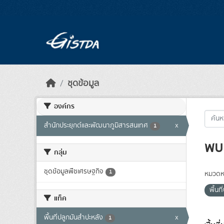
Skip to main content
ชุดข้อมูล
องค์กร
สำนักประยุกต์และพัฒนาภูมิสารสนเทศ
x
1
พบ 
กลุ่ม
ชุดข้อมูลพืชเศรษฐกิจ
1
หมวดหม
พื้นท
แท็ค
พื้นที่ปลูกมันสำปะหลัง
x
1