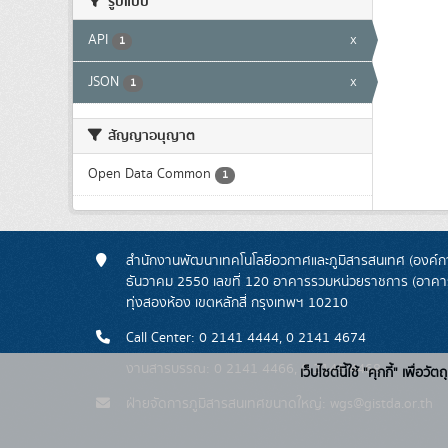
รูปแบบ
API
x
1
JSON
x
1
สัญญาอนุญาต
Open Data Common
1
สำนักงานพัฒนาเทคโนโลยีอวกาศและภูมิสารสนเทศ (องค์กา
ธันวาคม 2550 เลขที่ 120 อาคารรวมหน่วยราชการ (อาคารรั
ทุ่งสองห้อง เขตหลักสี่ กรุงเทพฯ 10210
Call Center: 0 2141 4444, 0 2141 4674
งานสารบรรณ: 0 2141 4466, 0 2141 4468
เว็บไซต์นี้ใช้ "คุกกี้" เพื
ฝ่ายจัดการภูมิสารสนเทศขนาดใหญ่: wgs@gistda.or.th