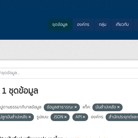
ชุดข้อมูล
องค์กร
กลุ่ม
เกี่ยวกับ
1 ชุดข้อมูล
ู่ตามธรรมาภิบาลข้อมูล:
ข้อมูลสาธารณะ
แท็ค:
มันสำปะหลัง
ี่ปลูกมันสำปะหลัง
รูปแบบ:
JSON
API
องค์กร:
สำนักประยุกต์แ