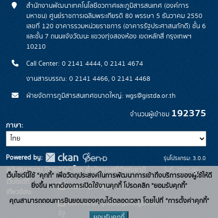
สำนักงานพัฒนาเทคโนโลยีอวกาศและภูมิสารสนเทศ (องค์การ
มหาชน) ศูนย์ราชการเฉลิมพระเกียรติ 80 พรรษา 5 ธันวาคม 2550
เลขที่ 120 อาคารรวมหน่วยราชการ (อาคารรัฐประศาสนภักดี) ชั้น 6
และชั้น 7 ถนนแจ้งวัฒนะ แขวงทุ่งสองห้อง เขตหลักสี่ กรุงเทพฯ
10210
Call Center: 0 2141 4444, 0 2141 4674
งานสารบรรณ: 0 2141 4466, 0 2141 4468
ฝ่ายจัดการภูมิสารสนเทศขนาดใหญ่: wgs@gistda.or.th
192375
จำนวนผู้เข้าชม
ภาษา
Powered by:
รุ่นโปรแกรม: 3.0.0
สนับสนุนระบบ Thai-GDC โดย สำนักงานสถิติแห่งชาติ
วันที่: 2025-06-
x
เว็บไซต์นี้ใช้ "คุกกี้" เพื่อวัตถุประสงค์ในการพัฒนาการเข้าถึงบริการของผู้ใช้ให้ดี
เว็บไซต์ที่
26
ยิ่งขึ้น หากต้องการเปิดใช้งานคุกกี้ โปรดคลิก "ยอมรับคุกกี้"
ระบบบัญชีข้อมูลภาครัฐ
เกี่ยวข้อง:
คุณสามารถถอนการยินยอมของคุณได้ตลอดเวลา โดยไปที่ "การตั้งค่าคุกกี้"
บริการนามานุกรมบัญชีข้อมูลภาค
รัฐ
ยอมรับคุกกี้