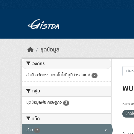
Skip to main content
ชุดข้อมูล
องค์กร
สำนักนวัตกรรมเทคโนโลยีภูมิสารสนเทศ
2
พบ 
กลุ่ม
ชุดข้อมูลพืชเศรษฐกิจ
2
หมวดหม
ข้าว
แท็ค
ข้าว
x
2