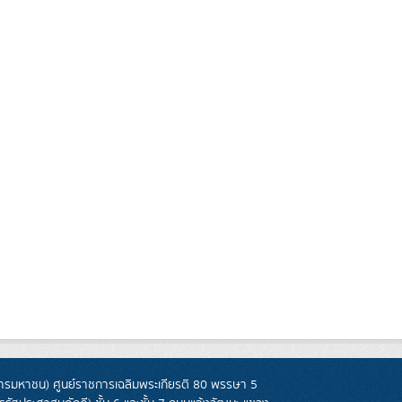
รมหาชน) ศูนย์ราชการเฉลิมพระเกียรติ 80 พรรษา 5