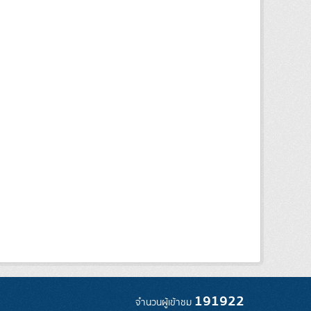
191922
จำนวนผู้เข้าชม