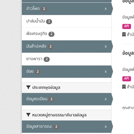
ข้อมูล
ข้าวโพด
x
2
ข้อมูลพ
ปาล์มน้ำมัน
2
API
พืชเศรษฐกิจ
2
สำนั
มันสำปะหลัง
x
2
ข้อมู
ยางพารา
2
ข้อมูล
อ้อย
x
2
API
สำนั
ประเภทชุดข้อมูล
ข้อมูลระเบียน
x
2
คุณสาม
หมวดหมู่ตามธรรมาภิบาลข้อมูล
ข้อมูลสาธารณะ
x
2