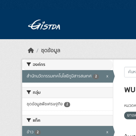
Skip to main content
ชุดข้อมูล
องค์กร
สำนักนวัตกรรมเทคโนโลยีภูมิสารสนเทศ
x
2
พบ 
กลุ่ม
ชุดข้อมูลพืชเศรษฐกิจ
2
หมวดหม
ยาง
แท็ค
ข้าว
x
2