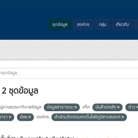
ชุดข้อมูล
องค์กร
กลุ่ม
เกี่ยวกับ
2 ชุดข้อมูล
ู่ตามธรรมาภิบาลข้อมูล:
ข้อมูลสาธารณะ
แท็ค:
มันสำปะหลัง
ข้าว
พารา
อ้อย
องค์กร:
สำนักนวัตกรรมเทคโนโลยีภูมิสารสนเทศ