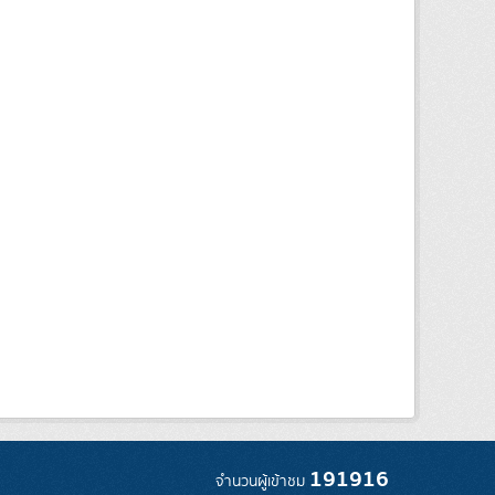
191916
จำนวนผู้เข้าชม