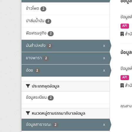
ข้อมูล
ข้าวโพด
2
ข้อมูลพ
ปาล์มน้ำมัน
2
API
พืชเศรษฐกิจ
2
สำนั
มันสำปะหลัง
x
2
ข้อมู
ยางพารา
x
2
ข้อมูล
อ้อย
x
2
API
สำนั
ประเภทชุดข้อมูล
ข้อมูลระเบียน
2
คุณสาม
หมวดหมู่ตามธรรมาภิบาลข้อมูล
ข้อมูลสาธารณะ
x
2