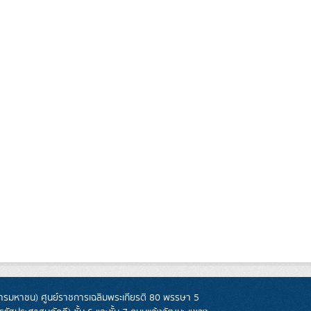
รมหาชน) ศูนย์ราชการเฉลิมพระเกียรติ 80 พรรษา 5