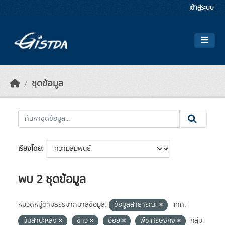
Skip to main content
เข้าสู่ระบบ
ชุดข้อมูล
เรียงโดย
พบ 2 ชุดข้อมูล
หมวดหมู่ตามธรรมาภิบาลข้อมูล:
ข้อมูลสาธารณะ
แท็ค:
มันสำปะหลัง
ข้าว
อ้อย
พืชเศรษฐกิจ
กลุ่ม: