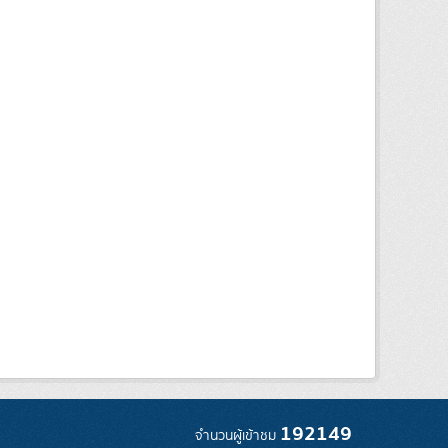
192149
จำนวนผู้เข้าชม