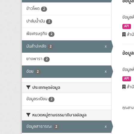
ข้อมูล
ข้าวโพด
2
ข้อมูลพ
ปาล์มน้ำมัน
2
API
พืชเศรษฐกิจ
2
สำนั
มันสำปะหลัง
x
2
ข้อมู
ยางพารา
2
ข้อมูล
อ้อย
x
2
API
สำนั
ประเภทชุดข้อมูล
ข้อมูลระเบียน
2
คุณสาม
หมวดหมู่ตามธรรมาภิบาลข้อมูล
ข้อมูลสาธารณะ
x
2