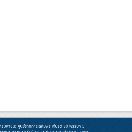
รมหาชน) ศูนย์ราชการเฉลิมพระเกียรติ 80 พรรษา 5