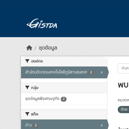
Skip to main content
ชุดข้อมูล
องค์กร
สำนักนวัตกรรมเทคโนโลยีภูมิสารสนเทศ
x
2
พบ 
กลุ่ม
ชุดข้อมูลพืชเศรษฐกิจ
2
หมวดหม
อ้อย
แท็ค
ข้าว
x
2