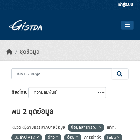
Skip to main content
เข้าสู่ระบบ
ชุดข้อมูล
เรียงโดย
พบ 2 ชุดข้อมูล
หมวดหมู่ตามธรรมาภิบาลข้อมูล:
ข้อมูลสาธารณะ
แท็ค:
มันสำปะหลัง
ข้าว
อ้อย
การเข้าถึง:
false