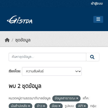
Skip to main content
เข้าสู่ระบบ
ชุดข้อมูล
เรียงโดย
พบ 2 ชุดข้อมูล
หมวดหมู่ตามธรรมาภิบาลข้อมูล:
ข้อมูลสาธารณะ
แท็ค:
มันสำปะหลัง
ข้าว
อ้อย
รูปแบบ:
API
กลุ่ม: