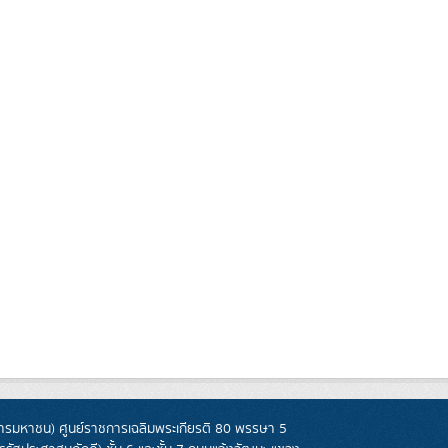
รมหาชน) ศูนย์ราชการเฉลิมพระเกียรติ 80 พรรษา 5