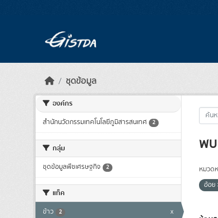
Skip to main content
ชุดข้อมูล
องค์กร
สำนักนวัตกรรมเทคโนโลยีภูมิสารสนเทศ
2
พบ 
กลุ่ม
ชุดข้อมูลพืชเศรษฐกิจ
2
หมวดหม
อ้อย
แท็ค
ข้าว
x
2