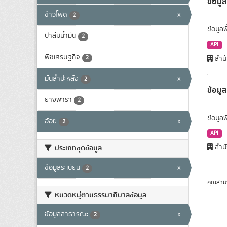
ข้อมูล
ข้าวโพด
x
2
ข้อมูลพ
ปาล์มน้ำมัน
2
API
พืชเศรษฐกิจ
2
สำนั
มันสำปะหลัง
x
2
ข้อมู
ยางพารา
2
ข้อมูล
อ้อย
x
2
API
สำนั
ประเภทชุดข้อมูล
ข้อมูลระเบียน
x
2
คุณสาม
หมวดหมู่ตามธรรมาภิบาลข้อมูล
ข้อมูลสาธารณะ
x
2