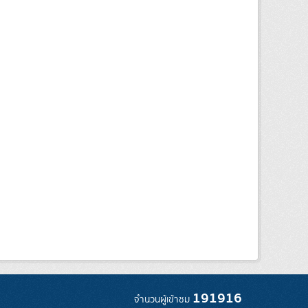
191916
จำนวนผู้เข้าชม