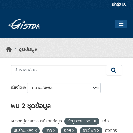
Skip to main content
เข้าสู่ระบบ
ชุดข้อมูล
เรียงโดย
พบ 2 ชุดข้อมูล
หมวดหมู่ตามธรรมาภิบาลข้อมูล:
ข้อมูลสาธารณะ
แท็ค:
มันสำปะหลัง
ข้าว
อ้อย
ข้าวโพด
องค์กร: