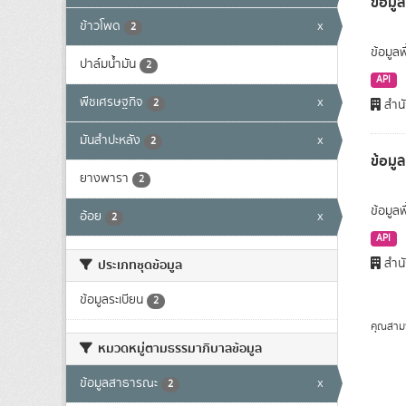
ข้อมูล
ข้าวโพด
x
2
ข้อมูลพ
ปาล์มน้ำมัน
2
API
พืชเศรษฐกิจ
x
2
สำนั
มันสำปะหลัง
x
2
ข้อมู
ยางพารา
2
ข้อมูล
อ้อย
x
2
API
สำนั
ประเภทชุดข้อมูล
ข้อมูลระเบียน
2
คุณสาม
หมวดหมู่ตามธรรมาภิบาลข้อมูล
ข้อมูลสาธารณะ
x
2