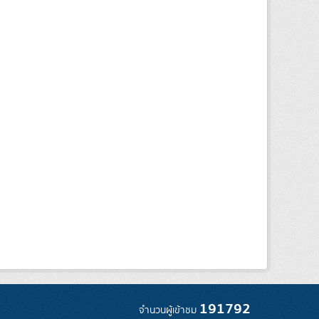
191792
จำนวนผู้เข้าชม