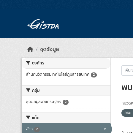
Skip to main content
ชุดข้อมูล
องค์กร
สำนักนวัตกรรมเทคโนโลยีภูมิสารสนเทศ
2
พบ 
กลุ่ม
ชุดข้อมูลพืชเศรษฐกิจ
2
หมวดหม
อ้อย
แท็ค
ข้าว
x
2