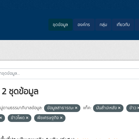
ชุดข้อมูล
องค์กร
กลุ่ม
เกี่ยวกับ
2 ชุดข้อมูล
ู่ตามธรรมาภิบาลข้อมูล:
ข้อมูลสาธารณะ
แท็ค:
มันสำปะหลัง
ข้าว
ข้าวโพด
พืชเศรษฐกิจ