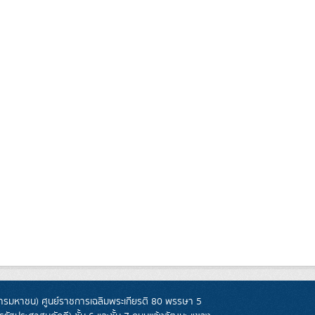
รมหาชน) ศูนย์ราชการเฉลิมพระเกียรติ 80 พรรษา 5