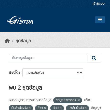
Skip to main content
เข้าสู่ระบบ
ชุดข้อมูล
เรียงโดย
พบ 2 ชุดข้อมูล
หมวดหมู่ตามธรรมาภิบาลข้อมูล:
ข้อมูลสาธารณะ
แท็ค:
มันสำปะหลัง
ข้าว
อ้อย
ปาล์มน้ำมัน
สัญญา