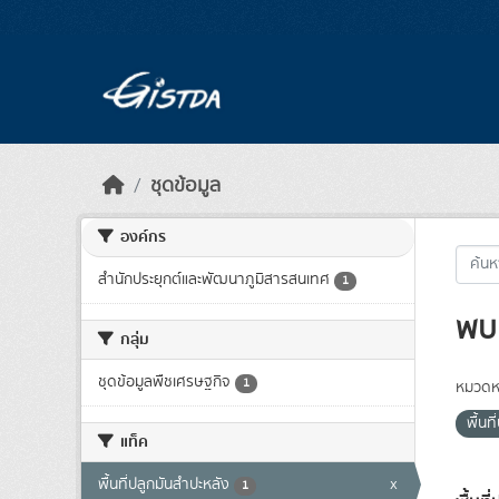
Skip to main content
ชุดข้อมูล
องค์กร
สำนักประยุกต์และพัฒนาภูมิสารสนเทศ
1
พบ 
กลุ่ม
ชุดข้อมูลพืชเศรษฐกิจ
1
หมวดหม
พื้นท
แท็ค
พื้นที่ปลูกมันสำปะหลัง
x
1