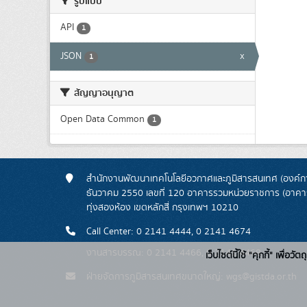
รูปแบบ
API
1
JSON
x
1
สัญญาอนุญาต
Open Data Common
1
สำนักงานพัฒนาเทคโนโลยีอวกาศและภูมิสารสนเทศ (องค์กา
ธันวาคม 2550 เลขที่ 120 อาคารรวมหน่วยราชการ (อาคารรั
ทุ่งสองห้อง เขตหลักสี่ กรุงเทพฯ 10210
Call Center: 0 2141 4444, 0 2141 4674
งานสารบรรณ: 0 2141 4466, 0 2141 4468
เว็บไซต์นี้ใช้ "คุกกี้" เพื
ฝ่ายจัดการภูมิสารสนเทศขนาดใหญ่: wgs@gistda.or.th