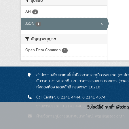
รูปแบบ
API
1
JSON
x
1
สัญญาอนุญาต
Open Data Common
1
สำนักงานพัฒนาเทคโนโลยีอวกาศและภูมิสารสนเทศ (องค์กา
ธันวาคม 2550 เลขที่ 120 อาคารรวมหน่วยราชการ (อาคารรั
ทุ่งสองห้อง เขตหลักสี่ กรุงเทพฯ 10210
Call Center: 0 2141 4444, 0 2141 4674
งานสารบรรณ: 0 2141 4466, 0 2141 4468
เว็บไซต์นี้ใช้ "คุกกี้" เพื
ฝ่ายจัดการภูมิสารสนเทศขนาดใหญ่: wgs@gistda.or.th