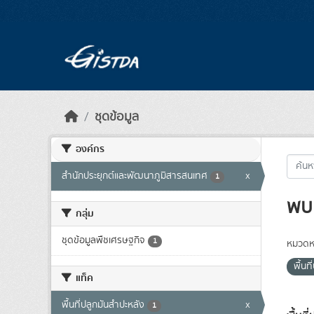
Skip to main content
ชุดข้อมูล
องค์กร
สำนักประยุกต์และพัฒนาภูมิสารสนเทศ
x
1
พบ 
กลุ่ม
ชุดข้อมูลพืชเศรษฐกิจ
1
หมวดหม
พื้นท
แท็ค
พื้นที่ปลูกมันสำปะหลัง
x
1