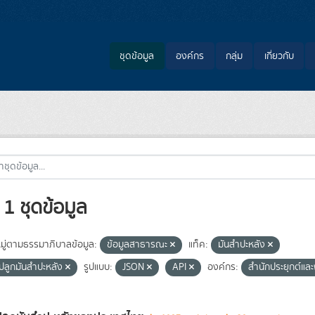
ชุดข้อมูล
องค์กร
กลุ่ม
เกี่ยวกับ
1 ชุดข้อมูล
ู่ตามธรรมาภิบาลข้อมูล:
ข้อมูลสาธารณะ
แท็ค:
มันสำปะหลัง
ี่ปลูกมันสำปะหลัง
รูปแบบ:
JSON
API
องค์กร:
สำนักประยุกต์แ