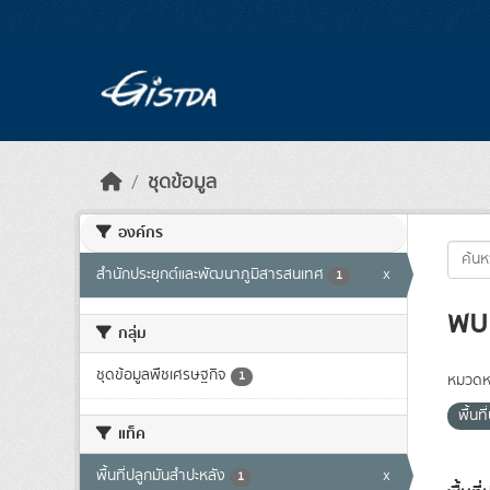
Skip to main content
ชุดข้อมูล
องค์กร
สำนักประยุกต์และพัฒนาภูมิสารสนเทศ
x
1
พบ 
กลุ่ม
ชุดข้อมูลพืชเศรษฐกิจ
1
หมวดหม
พื้นท
แท็ค
พื้นที่ปลูกมันสำปะหลัง
x
1