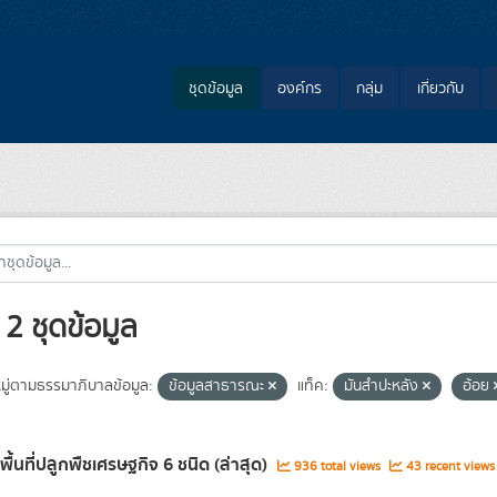
ชุดข้อมูล
องค์กร
กลุ่ม
เกี่ยวกับ
2 ชุดข้อมูล
ู่ตามธรรมาภิบาลข้อมูล:
ข้อมูลสาธารณะ
แท็ค:
มันสำปะหลัง
อ้อย
พื้นที่ปลูกพืชเศรษฐกิจ 6 ชนิด (ล่าสุด)
936 total views
43 recent views