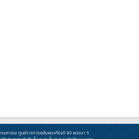
รมหาชน) ศูนย์ราชการเฉลิมพระเกียรติ 80 พรรษา 5