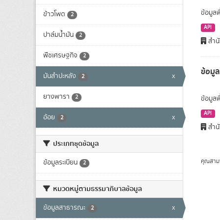
ข้อมูลพ
ข้าวโพด
2
API
ปาล์มน้ำมัน
2
สำนั
พืชเศรษฐกิจ
2
ข้อมู
มันสำปะหลัง
x
2
ยางพารา
2
ข้อมูล
API
อ้อย
x
2
สำนั
ประเภทชุดข้อมูล
คุณสาม
ข้อมูลระเบียน
2
หมวดหมู่ตามธรรมาภิบาลข้อมูล
ข้อมูลสาธารณะ
x
2