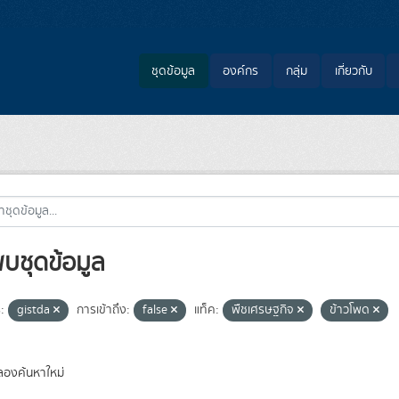
ชุดข้อมูล
องค์กร
กลุ่ม
เกี่ยวกับ
พบชุดข้อมูล
:
gistda
การเข้าถึง:
false
แท็ค:
พืชเศรษฐกิจ
ข้าวโพด
องค้นหาใหม่