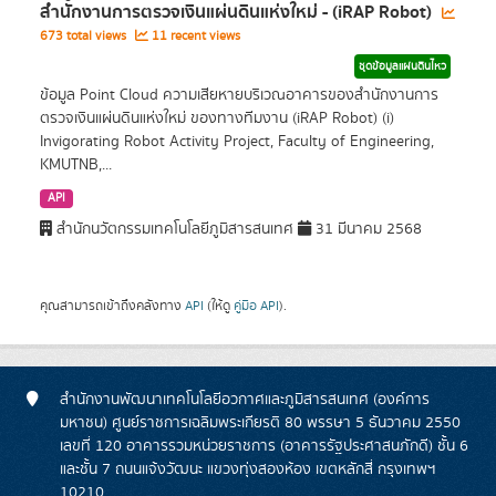
สำนักงานการตรวจเงินแผ่นดินแห่งใหม่ - (iRAP Robot)
673 total views
11 recent views
ชุดข้อมูลแผ่นดินไหว
ข้อมูล Point Cloud ความเสียหายบริเวณอาคารของสำนักงานการ
ตรวจเงินแผ่นดินแห่งใหม่ ของทางทีมงาน (iRAP Robot) (i)
Invigorating Robot Activity Project, Faculty of Engineering,
KMUTNB,...
API
สำนักนวัตกรรมเทคโนโลยีภูมิสารสนเทศ
31 มีนาคม 2568
คุณสามารถเข้าถึงคลังทาง
API
(ให้ดู
คู่มือ API
).
สำนักงานพัฒนาเทคโนโลยีอวกาศและภูมิสารสนเทศ (องค์การ
มหาชน) ศูนย์ราชการเฉลิมพระเกียรติ 80 พรรษา 5 ธันวาคม 2550
เลขที่ 120 อาคารรวมหน่วยราชการ (อาคารรัฐประศาสนภักดี) ชั้น 6
และชั้น 7 ถนนแจ้งวัฒนะ แขวงทุ่งสองห้อง เขตหลักสี่ กรุงเทพฯ
10210