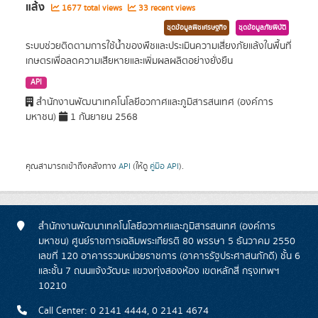
แล้ง
1677 total views
33 recent views
ชุดข้อมูลพืชเศรษฐกิจ
ชุดข้อมูลภัยพิบัติ
ระบบช่วยติดตามการใช้น้ำของพืชและประเมินความเสี่ยงภัยแล้งในพื้นที่
เกษตรเพื่อลดความเสียหายและเพิ่มผลผลิตอย่างยั่งยืน
API
สำนักงานพัฒนาเทคโนโลยีอวกาศและภูมิสารสนเทศ (องค์การ
มหาชน)
1 กันยายน 2568
คุณสามารถเข้าถึงคลังทาง
API
(ให้ดู
คู่มือ API
).
สำนักงานพัฒนาเทคโนโลยีอวกาศและภูมิสารสนเทศ (องค์การ
มหาชน) ศูนย์ราชการเฉลิมพระเกียรติ 80 พรรษา 5 ธันวาคม 2550
เลขที่ 120 อาคารรวมหน่วยราชการ (อาคารรัฐประศาสนภักดี) ชั้น 6
และชั้น 7 ถนนแจ้งวัฒนะ แขวงทุ่งสองห้อง เขตหลักสี่ กรุงเทพฯ
10210
Call Center: 0 2141 4444, 0 2141 4674