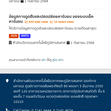
มหาชน)
1 กันยายน 2568
ข้อมูลการดูดซับและปลดปล่อยคาร์บอน ของระบบเช็ค
คาร์บอน
640 total views
10 recent views
ให้บริการข้อมูลการดูดซับและปลดปล่อยคาร์บอน (รายเดือนล่าสุด)
JSON
WMTS
สำนักนวัตกรรมเทคโนโลยีภูมิสารสนเทศ
1 กันยายน 2568
คุณสามารถเข้าถึงคลังทาง
API
(ให้ดู
คู่มือ API
).
สำนักงานพัฒนาเทคโนโลยีอวกาศและภูมิสารสนเทศ (องค์การ
มหาชน) ศูนย์ราชการเฉลิมพระเกียรติ 80 พรรษา 5 ธันวาคม 2550
เลขที่ 120 อาคารรวมหน่วยราชการ (อาคารรัฐประศาสนภักดี) ชั้น 6
และชั้น 7 ถนนแจ้งวัฒนะ แขวงทุ่งสองห้อง เขตหลักสี่ กรุงเทพฯ
10210
Call Center: 0 2141 4444, 0 2141 4674