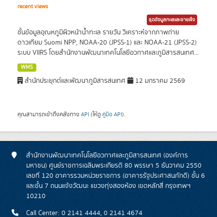
recent views
ชุดข้อมูลทะเลและชายฝั่ง
ชั้นข้อมูลอุณหภูมิผิวหน้าน้ำทะเล รายวัน วิเคราะห์จากภาพถ่าย
ดาวเทียม Suomi NPP, NOAA-20 (JPSS-1) และ NOAA-21 (JPSS-2)
ระบบ VIIRS โดยสำนักงานพัฒนาเทคโนโลยีอวกาศและภูมิสารสนเทศ...
WMS
สำนักประยุกต์และพัฒนาภูมิสารสนเทศ
12 มกราคม 2569
คุณสามารถเข้าถึงคลังทาง
API
(ให้ดู
คู่มือ API
).
สำนักงานพัฒนาเทคโนโลยีอวกาศและภูมิสารสนเทศ (องค์การ
มหาชน) ศูนย์ราชการเฉลิมพระเกียรติ 80 พรรษา 5 ธันวาคม 2550
เลขที่ 120 อาคารรวมหน่วยราชการ (อาคารรัฐประศาสนภักดี) ชั้น 6
และชั้น 7 ถนนแจ้งวัฒนะ แขวงทุ่งสองห้อง เขตหลักสี่ กรุงเทพฯ
10210
Call Center: 0 2141 4444, 0 2141 4674