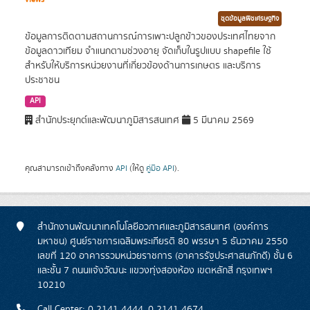
ชุดข้อมูลพืชเศรษฐกิจ
ข้อมูลการติดตามสถานการณ์การเพาะปลูกข้าวของประเทศไทยจาก
ข้อมูลดาวเทียม จำแนกตามช่วงอายุ จัดเก็บในรูปแบบ shapefile ใช้
สำหรับให้บริการหน่วยงานที่เกี่ยวข้องด้านการเกษตร และบริการ
ประชาชน
API
สำนักประยุกต์และพัฒนาภูมิสารสนเทศ
5 มีนาคม 2569
คุณสามารถเข้าถึงคลังทาง
API
(ให้ดู
คู่มือ API
).
สำนักงานพัฒนาเทคโนโลยีอวกาศและภูมิสารสนเทศ (องค์การ
มหาชน) ศูนย์ราชการเฉลิมพระเกียรติ 80 พรรษา 5 ธันวาคม 2550
เลขที่ 120 อาคารรวมหน่วยราชการ (อาคารรัฐประศาสนภักดี) ชั้น 6
และชั้น 7 ถนนแจ้งวัฒนะ แขวงทุ่งสองห้อง เขตหลักสี่ กรุงเทพฯ
10210
Call Center: 0 2141 4444, 0 2141 4674