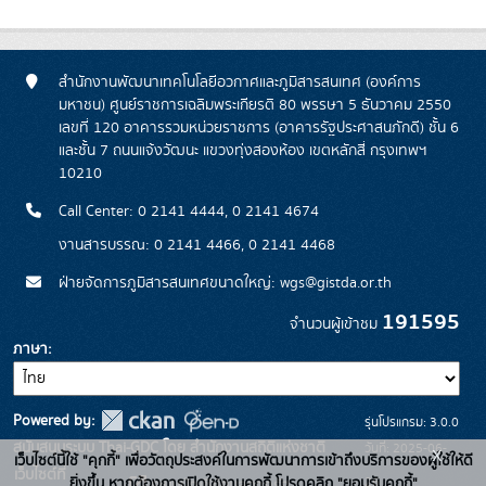
สำนักงานพัฒนาเทคโนโลยีอวกาศและภูมิสารสนเทศ (องค์การ
มหาชน) ศูนย์ราชการเฉลิมพระเกียรติ 80 พรรษา 5 ธันวาคม 2550
เลขที่ 120 อาคารรวมหน่วยราชการ (อาคารรัฐประศาสนภักดี) ชั้น 6
และชั้น 7 ถนนแจ้งวัฒนะ แขวงทุ่งสองห้อง เขตหลักสี่ กรุงเทพฯ
10210
Call Center: 0 2141 4444, 0 2141 4674
งานสารบรรณ: 0 2141 4466, 0 2141 4468
ฝ่ายจัดการภูมิสารสนเทศขนาดใหญ่: wgs@gistda.or.th
191595
จำนวนผู้เข้าชม
ภาษา
Powered by:
รุ่นโปรแกรม: 3.0.0
สนับสนุนระบบ Thai-GDC โดย สำนักงานสถิติแห่งชาติ
วันที่: 2025-06-
x
เว็บไซต์นี้ใช้ "คุกกี้" เพื่อวัตถุประสงค์ในการพัฒนาการเข้าถึงบริการของผู้ใช้ให้ดี
เว็บไซต์ที่
26
ยิ่งขึ้น หากต้องการเปิดใช้งานคุกกี้ โปรดคลิก "ยอมรับคุกกี้"