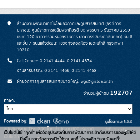
สำนักงานพัฒนาเทคโนโลยีอวกาศและภูมิสารสนเทศ (องค์การ
มหาชน) ศูนย์ราชการเฉลิมพระเกียรติ 80 พรรษา 5 ธันวาคม 2550
เลขที่ 120 อาคารรวมหน่วยราชการ (อาคารรัฐประศาสนภักดี) ชั้น 6
และชั้น 7 ถนนแจ้งวัฒนะ แขวงทุ่งสองห้อง เขตหลักสี่ กรุงเทพฯ
10210
Call Center: 0 2141 4444, 0 2141 4674
งานสารบรรณ: 0 2141 4466, 0 2141 4468
ฝ่ายจัดการภูมิสารสนเทศขนาดใหญ่: wgs@gistda.or.th
192707
จำนวนผู้เข้าชม
ภาษา
Powered by:
รุ่นโปรแกรม: 3.0.0
สนับสนุนระบบ Thai-GDC โดย สำนักงานสถิติแห่งชาติ
วันที่: 2025-06-
x
เว็บไซต์นี้ใช้ "คุกกี้" เพื่อวัตถุประสงค์ในการพัฒนาการเข้าถึงบริการของผู้ใช้ให้ดี
เว็บไซต์ที่
26
ยิ่งขึ้น หากต้องการเปิดใช้งานคุกกี้ โปรดคลิก "ยอมรับคุกกี้"