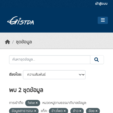
Skip to main content
เข้าสู่ระบบ
ชุดข้อมูล
เรียงโดย
พบ 2 ชุดข้อมูล
การเข้าถึง:
false
หมวดหมู่ตามธรรมาภิบาลข้อมูล:
ข้อมูลสาธารณะ
แท็ค:
ข้าวโพด
ข้าว
อ้อย