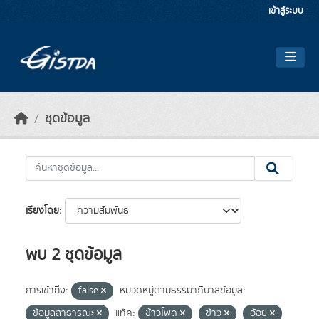
Skip to main content
เข้าสู่ระบบ
ชุดข้อมูล
เรียงโดย
พบ 2 ชุดข้อมูล
การเข้าถึง:
false
หมวดหมู่ตามธรรมาภิบาลข้อมูล:
ข้อมูลสาธารณะ
แท็ค:
ข้าวโพด
ข้าว
อ้อย