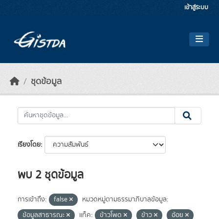
Skip to main content
เข้าสู่ระบบ
ชุดข้อมูล
เรียงโดย
พบ 2 ชุดข้อมูล
การเข้าถึง:
false
หมวดหมู่ตามธรรมาภิบาลข้อมูล:
ข้อมูลสาธารณะ
แท็ค:
ข้าวโพด
ข้าว
อ้อย