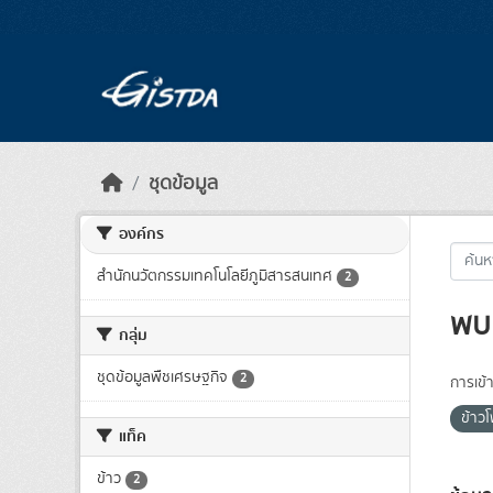
Skip to main content
ชุดข้อมูล
องค์กร
สำนักนวัตกรรมเทคโนโลยีภูมิสารสนเทศ
2
พบ 
กลุ่ม
ชุดข้อมูลพืชเศรษฐกิจ
2
การเข้า
ข้าว
แท็ค
ข้าว
2