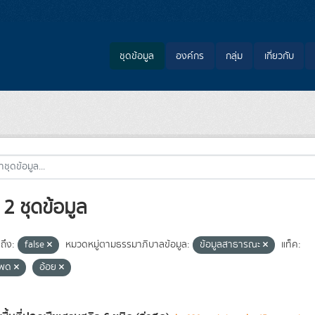
ชุดข้อมูล
องค์กร
กลุ่ม
เกี่ยวกับ
2 ชุดข้อมูล
ถึง:
false
หมวดหมู่ตามธรรมาภิบาลข้อมูล:
ข้อมูลสาธารณะ
แท็ค:
โพด
อ้อย