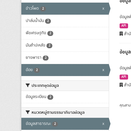
ข้อมูล
ข้าวโพด
x
2
ข้อมูลพ
ปาล์มน้ำมัน
2
API
พืชเศรษฐกิจ
2
สำนั
มันสำปะหลัง
2
ข้อมู
ยางพารา
2
ข้อมูล
อ้อย
x
2
API
สำนั
ประเภทชุดข้อมูล
ข้อมูลระเบียน
2
คุณสาม
หมวดหมู่ตามธรรมาภิบาลข้อมูล
ข้อมูลสาธารณะ
x
2