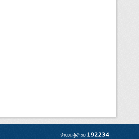
192234
จำนวนผู้เข้าชม