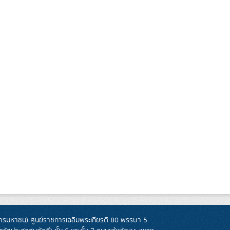
รมหาชน) ศูนย์ราชการเฉลิมพระเกียรติ 80 พรรษา 5