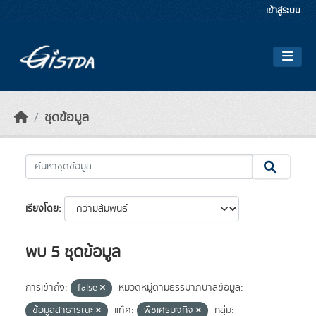
Skip to main content
เข้าสู่ระบบ
ชุดข้อมูล
เรียงโดย
พบ 5 ชุดข้อมูล
การเข้าถึง:
false
หมวดหมู่ตามธรรมาภิบาลข้อมูล:
ข้อมูลสาธารณะ
แท็ค:
พืชเศรษฐกิจ
กลุ่ม: