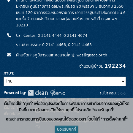
สำนักงานพัฒนาเทคโนโลยีอวกาศและภูมิสารสนเทศ (องค์การ
มหาชน) ศูนย์ราชการเฉลิมพระเกียรติ 80 พรรษา 5 ธันวาคม 2550
เลขที่ 120 อาคารรวมหน่วยราชการ (อาคารรัฐประศาสนภักดี) ชั้น 6
และชั้น 7 ถนนแจ้งวัฒนะ แขวงทุ่งสองห้อง เขตหลักสี่ กรุงเทพฯ
10210
Call Center: 0 2141 4444, 0 2141 4674
งานสารบรรณ: 0 2141 4466, 0 2141 4468
ฝ่ายจัดการภูมิสารสนเทศขนาดใหญ่: wgs@gistda.or.th
192234
จำนวนผู้เข้าชม
ภาษา
Powered by:
รุ่นโปรแกรม: 3.0.0
สนับสนุนระบบ Thai-GDC โดย สำนักงานสถิติแห่งชาติ
วันที่: 2025-06-
x
เว็บไซต์นี้ใช้ "คุกกี้" เพื่อวัตถุประสงค์ในการพัฒนาการเข้าถึงบริการของผู้ใช้ให้ดี
เว็บไซต์ที่
26
ยิ่งขึ้น หากต้องการเปิดใช้งานคุกกี้ โปรดคลิก "ยอมรับคุกกี้"
ระบบบัญชีข้อมูลภาครัฐ
เกี่ยวข้อง:
คุณสามารถถอนการยินยอมของคุณได้ตลอดเวลา โดยไปที่ "การตั้งค่าคุกกี้"
บริการนามานุกรมบัญชีข้อมูลภาค
รัฐ
ยอมรับคุกกี้