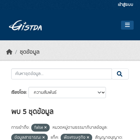
Skip to main content
เข้าสู่ระบบ
ชุดข้อมูล
เรียงโดย
พบ 5 ชุดข้อมูล
การเข้าถึง:
false
หมวดหมู่ตามธรรมาภิบาลข้อมูล:
ข้อมูลสาธารณะ
แท็ค:
พืชเศรษฐกิจ
สัญญาอนุญาต: