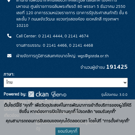
สำนักงานพัฒนาเทคโนโลยีอวกาศและภูมิสารสนเทศ (องค์การ
มหาชน) ศูนย์ราชการเฉลิมพระเกียรติ 80 พรรษา 5 ธันวาคม 2550
เลขที่ 120 อาคารรวมหน่วยราชการ (อาคารรัฐประศาสนภักดี) ชั้น 6
และชั้น 7 ถนนแจ้งวัฒนะ แขวงทุ่งสองห้อง เขตหลักสี่ กรุงเทพฯ
10210
Call Center: 0 2141 4444, 0 2141 4674
งานสารบรรณ: 0 2141 4466, 0 2141 4468
ฝ่ายจัดการภูมิสารสนเทศขนาดใหญ่: wgs@gistda.or.th
191425
จำนวนผู้เข้าชม
ภาษา
Powered by:
รุ่นโปรแกรม: 3.0.0
สนับสนุนระบบ Thai-GDC โดย สำนักงานสถิติแห่งชาติ
วันที่: 2025-06-
x
เว็บไซต์นี้ใช้ "คุกกี้" เพื่อวัตถุประสงค์ในการพัฒนาการเข้าถึงบริการของผู้ใช้ให้ดี
เว็บไซต์ที่
26
ยิ่งขึ้น หากต้องการเปิดใช้งานคุกกี้ โปรดคลิก "ยอมรับคุกกี้"
ระบบบัญชีข้อมูลภาครัฐ
เกี่ยวข้อง:
คุณสามารถถอนการยินยอมของคุณได้ตลอดเวลา โดยไปที่ "การตั้งค่าคุกกี้"
บริการนามานุกรมบัญชีข้อมูลภาค
รัฐ
ยอมรับคุกกี้