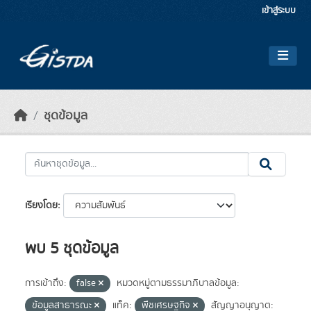
Skip to main content
เข้าสู่ระบบ
ชุดข้อมูล
เรียงโดย
พบ 5 ชุดข้อมูล
การเข้าถึง:
false
หมวดหมู่ตามธรรมาภิบาลข้อมูล:
ข้อมูลสาธารณะ
แท็ค:
พืชเศรษฐกิจ
สัญญาอนุญาต: