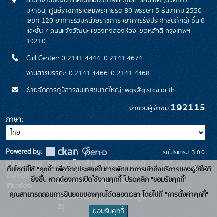
สำนักงานพัฒนาเทคโนโลยีอวกาศและภูมิสารสนเทศ (องค์การ
มหาชน) ศูนย์ราชการเฉลิมพระเกียรติ 80 พรรษา 5 ธันวาคม 2550
เลขที่ 120 อาคารรวมหน่วยราชการ (อาคารรัฐประศาสนภักดี) ชั้น 6
และชั้น 7 ถนนแจ้งวัฒนะ แขวงทุ่งสองห้อง เขตหลักสี่ กรุงเทพฯ
10210
Call Center: 0 2141 4444, 0 2141 4674
งานสารบรรณ: 0 2141 4466, 0 2141 4468
ฝ่ายจัดการภูมิสารสนเทศขนาดใหญ่: wgs@gistda.or.th
192115
จำนวนผู้เข้าชม
ภาษา
Powered by:
รุ่นโปรแกรม: 3.0.0
สนับสนุนระบบ Thai-GDC โดย สำนักงานสถิติแห่งชาติ
วันที่: 2025-06-
x
เว็บไซต์นี้ใช้ "คุกกี้" เพื่อวัตถุประสงค์ในการพัฒนาการเข้าถึงบริการของผู้ใช้ให้ดี
เว็บไซต์ที่
26
ยิ่งขึ้น หากต้องการเปิดใช้งานคุกกี้ โปรดคลิก "ยอมรับคุกกี้"
ระบบบัญชีข้อมูลภาครัฐ
เกี่ยวข้อง:
คุณสามารถถอนการยินยอมของคุณได้ตลอดเวลา โดยไปที่ "การตั้งค่าคุกกี้"
บริการนามานุกรมบัญชีข้อมูลภาค
รัฐ
ยอมรับคุกกี้