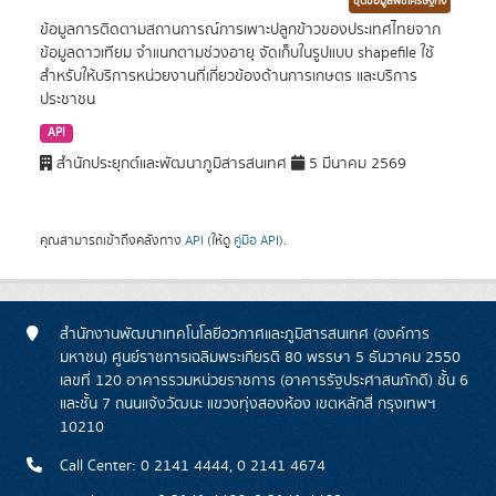
ชุดข้อมูลพืชเศรษฐกิจ
ข้อมูลการติดตามสถานการณ์การเพาะปลูกข้าวของประเทศไทยจาก
ข้อมูลดาวเทียม จำแนกตามช่วงอายุ จัดเก็บในรูปแบบ shapefile ใช้
สำหรับให้บริการหน่วยงานที่เกี่ยวข้องด้านการเกษตร และบริการ
ประชาชน
API
สำนักประยุกต์และพัฒนาภูมิสารสนเทศ
5 มีนาคม 2569
คุณสามารถเข้าถึงคลังทาง
API
(ให้ดู
คู่มือ API
).
สำนักงานพัฒนาเทคโนโลยีอวกาศและภูมิสารสนเทศ (องค์การ
มหาชน) ศูนย์ราชการเฉลิมพระเกียรติ 80 พรรษา 5 ธันวาคม 2550
เลขที่ 120 อาคารรวมหน่วยราชการ (อาคารรัฐประศาสนภักดี) ชั้น 6
และชั้น 7 ถนนแจ้งวัฒนะ แขวงทุ่งสองห้อง เขตหลักสี่ กรุงเทพฯ
10210
Call Center: 0 2141 4444, 0 2141 4674