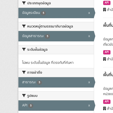
ประเภทชุดข้อมูล
API
สำนั
ข้อมูลระเบียน
x
5
พื้นท
หมวดหมู่ตามธรรมาภิบาลข้อมูล
ข้อมูลสาธารณะ
x
5
ข้อมูล
เกี่ยว
ระดับชั้นข้อมูล
API
สำนั
ไม่พบ ระดับชั้นข้อมูล ที่ตรงกับที่ค้นหา
การเข้าถึง
พื้นท
สาธารณะ
x
5
ข้อมูล
หน่วยง
รูปแบบ
API
API
x
5
สำนั