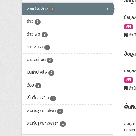
ข้อมูล
พืชเศรษฐกิจ
x
5
ข้อมูลพ
ข้าว
3
API
ข้าวโพด
3
สำนั
ยางพารา
3
ข้อมู
ปาล์มน้ำมัน
2
ข้อมูล
มันสำปะหลัง
2
API
อ้อย
2
สำนั
พื้นที่ปลูกข้าว
1
พื้นท
พื้นที่ปลูกข้าวโพด
1
พื้นที่ปลูกยางพารา
ข้อมูล
1
การเก