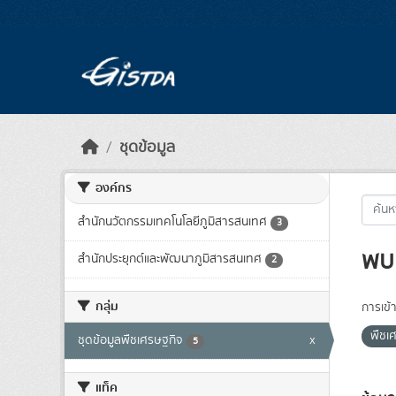
Skip to main content
ชุดข้อมูล
องค์กร
สำนักนวัตกรรมเทคโนโลยีภูมิสารสนเทศ
3
พบ 
สำนักประยุกต์และพัฒนาภูมิสารสนเทศ
2
กลุ่ม
การเข้า
พืชเ
ชุดข้อมูลพืชเศรษฐกิจ
x
5
แท็ค