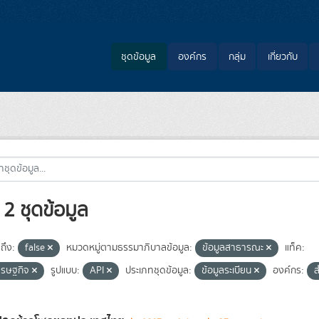
ชุดข้อมูล
องค์กร
กลุ่ม
เกี่ยวกับ
2 ชุดข้อมูล
ถึง:
false
หมวดหมู่ตามธรรมาภิบาลข้อมูล:
ข้อมูลสาธารณะ
แท็ค:
ศรษฐกิจ
รูปแบบ:
API
ประเภทชุดข้อมูล:
ข้อมูลระเบียน
องค์กร:
ส