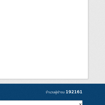
192161
จำนวนผู้เข้าชม