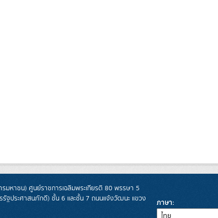
รมหาชน) ศูนย์ราชการเฉลิมพระเกียรติ 80 พรรษา 5
ฐประศาสนภักดี) ชั้น 6 และชั้น 7 ถนนแจ้งวัฒนะ แขวง
ภาษา