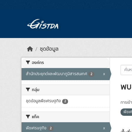
Skip to main content
ชุดข้อมูล
องค์กร
สำนักประยุกต์และพัฒนาภูมิสารสนเทศ
x
2
พบ 
กลุ่ม
ชุดข้อมูลพืชเศรษฐกิจ
2
การเข้า
พืชเ
แท็ค
พืชเศรษฐกิจ
x
2