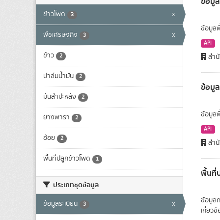
ข้อมูล
ข้าวโพด
x
3
ข้อมูลพ
พืชเศรษฐกิจ
x
3
API
ข้าว
2
สำนั
ปาล์มน้ำมัน
2
ข้อมู
มันสำปะหลัง
2
ข้อมูล
ยางพารา
2
API
อ้อย
2
สำนั
พื้นที่ปลูกข้าวโพด
1
พื้นท
ประเภทชุดข้อมูล
ข้อมูล
ข้อมูลระเบียน
x
3
เกี่ยว