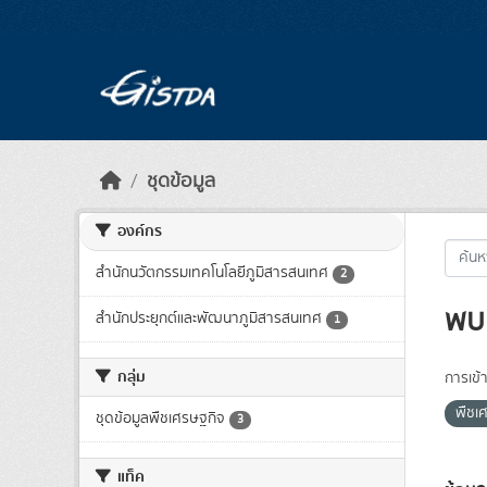
Skip to main content
ชุดข้อมูล
องค์กร
สำนักนวัตกรรมเทคโนโลยีภูมิสารสนเทศ
2
พบ 
สำนักประยุกต์และพัฒนาภูมิสารสนเทศ
1
กลุ่ม
การเข้า
พืชเ
ชุดข้อมูลพืชเศรษฐกิจ
3
แท็ค