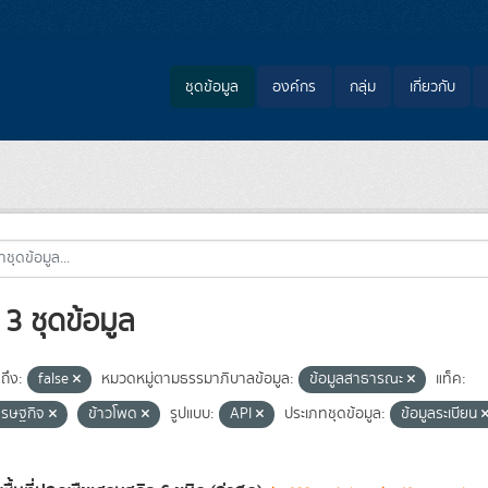
ชุดข้อมูล
องค์กร
กลุ่ม
เกี่ยวกับ
3 ชุดข้อมูล
ถึง:
false
หมวดหมู่ตามธรรมาภิบาลข้อมูล:
ข้อมูลสาธารณะ
แท็ค:
ศรษฐกิจ
ข้าวโพด
รูปแบบ:
API
ประเภทชุดข้อมูล:
ข้อมูลระเบียน